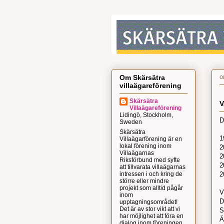
o
Om Skärsätra
villaägareförening
Skärsätra
V
Villaägareförening
Lidingö, Stockholm,
D
Sweden
Skärsätra
1
Villaägarförening är en
lokal förening inom
2
Villaägarnas
2
Riksförbund med syfte
2
att tillvarata villaägarnas
intressen i och kring de
2
större eller mindre
projekt som alltid pågår
V
inom
D
upptagningsområdet!
Det är av stor vikt att vi
S
har möjlighet att föra en
Ä
dialog inom föreningen,