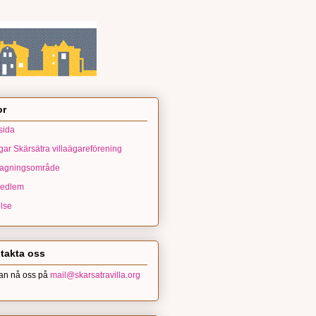
or
sida
gar Skärsätra villaägareförening
agningsområde
medlem
else
takta oss
an nå oss på
mail@skarsatravilla.org