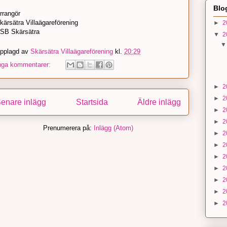
Blo
rrangör
kärsätra Villaägareförening
►
2
SB Skärsätra
▼
2
pplagd av
Skärsätra Villaägareförening
kl.
20:29
nga kommentarer:
►
2
►
2
enare inlägg
Startsida
Äldre inlägg
►
2
►
2
Prenumerera på:
Inlägg (Atom)
►
2
►
2
►
2
►
2
►
2
►
2
►
2