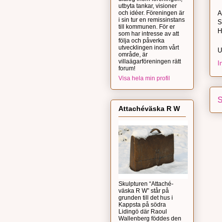
utbyta tankar, visioner
och idéer. Föreningen är
A
i sin tur en remissinstans
S
till kommunen. För er
H
som har intresse av att
följa och påverka
utvecklingen inom vårt
U
område, är
villaägarföreningen rätt
I
forum!
Visa hela min profil
S
Attachéväska R W
Skulpturen “Attaché-
väska R W” står på
grunden till det hus i
Kappsta på södra
Lidingö där Raoul
Wallenberg föddes den