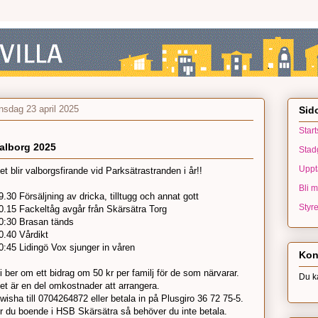
nsdag 23 april 2025
Sid
Start
alborg 2025
Stad
Uppt
et blir valborgsfirande vid Parksätrastranden i år!!
Bli 
9.30 Försäljning av dricka, tilltugg och annat gott
Styr
0.15 Fackeltåg avgår från Skärsätra Torg
0:30 Brasan tänds
0.40 Vårdikt
0:45 Lidingö Vox sjunger in våren
Kon
i ber om ett bidrag om 50 kr per familj för de som närvarar.
Du k
et är en del omkostnader att arrangera.
wisha till 0704264872 eller betala in på Plusgiro 36 72 75-5.
r du boende i HSB Skärsätra så behöver du inte betala.